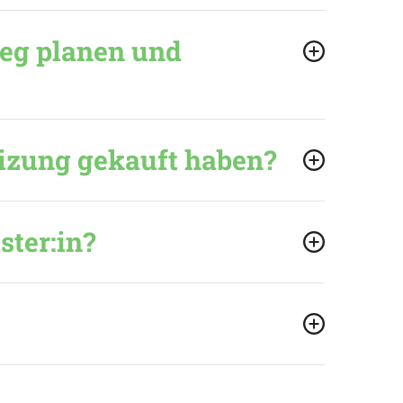
ieg planen und
eizung gekauft haben?
ter:in?