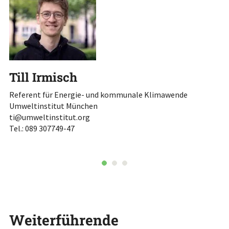
Till Irmisch
R
Referent für Energie- und kommunale Klimawende
St
Umweltinstitut München
Fr
ti@umweltinstitut.org
Ma
Tel.: 089 307749-47
ro
Te
Weiterführende