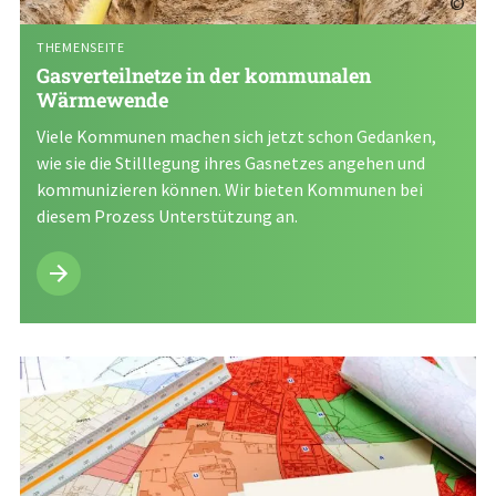
©
THEMENSEITE
Gasverteilnetze in der kommunalen
Wärmewende
Viele Kommunen machen sich jetzt schon Gedanken,
wie sie die Stilllegung ihres Gasnetzes angehen und
kommunizieren können. Wir bieten Kommunen bei
diesem Prozess Unterstützung an.