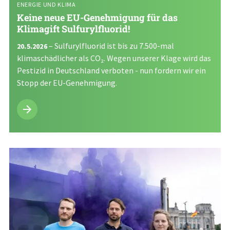
ENERGIE UND KLIMA
Keine neue EU-Genehmigung für das
Klimagift Sulfurylfluorid!
– Sulfurylfluorid ist bis zu 7.500-mal
20.5.2026
klimaschädlicher als CO₂. Wegen unserer Klage wird das
Pestizid in Deutschland verboten - nun fordern wir ein
Stopp der EU-Genehmigung.