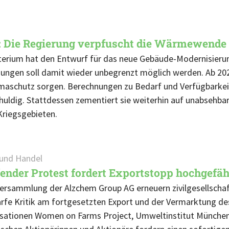
: Die Regierung verpfuscht die Wärmewende
terium hat den Entwurf für das neue Gebäude-Modernisierun
zungen soll damit wieder unbegrenzt möglich werden. Ab 202
imaschutz sorgen. Berechnungen zu Bedarf und Verfügbarkeit
huldig. Stattdessen zementiert sie weiterhin auf unabsehba
Kriegsgebieten.
 und Handel
ender Protest fordert Exportstopp hochgefähr
versammlung der Alzchem Group AG erneuern zivilgesellschaf
arfe Kritik am fortgesetzten Export und der Vermarktung d
isationen Women on Farms Project, Umweltinstitut Münch