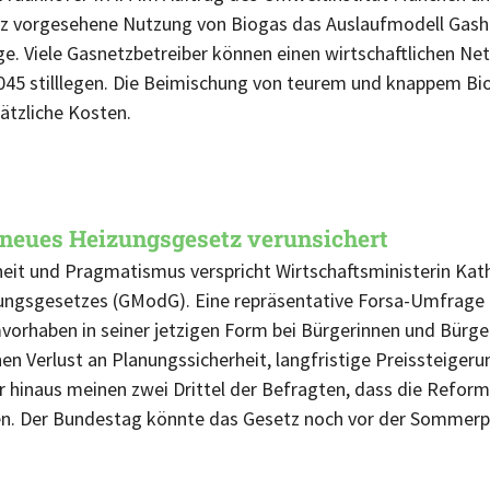
 vorgesehene Nutzung von Biogas das Auslaufmodell Gasheiz
e. Viele Gasnetzbetreiber können einen wirtschaftlichen Net
2045 stilllegen. Die Beimischung von teurem und knappem Bi
ätzliche Kosten.
 neues Heizungsgesetz verunsichert
eit und Pragmatismus verspricht Wirtschaftsministerin Kat
ngsgesetzes (GModG). Eine repräsentative Forsa-Umfrage i
orhaben in seiner jetzigen Form bei Bürgerinnen und Bürger
en Verlust an Planungssicherheit, langfristige Preissteige
r hinaus meinen zwei Drittel der Befragten, dass die Refor
hen. Der Bundestag könnte das Gesetz noch vor der Sommerp