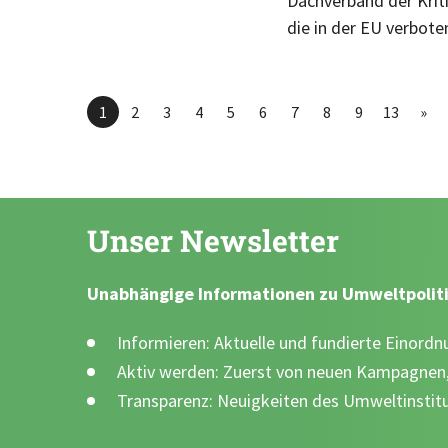
Dachverband der Krit
die in der EU verbote
1
2
3
4
5
6
7
8
9
13
»
Unser Newsletter
Unabhängige Informationen zu Umweltpoliti
Informieren: Aktuelle und fundierte Einor
Aktiv werden: Zuerst von neuen Kampagnen,
Transparenz: Neuigkeiten des Umweltinstitu