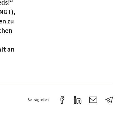
eds!“
(NGT),
en zu
chen
lt an
Beitrag teilen