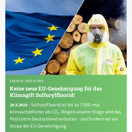
©
ENERGIE UND KLIMA
Keine neue EU-Genehmigung für das
Klimagift Sulfurylfluorid!
– Sulfurylfluorid ist bis zu 7.500-mal
20.5.2026
klimaschädlicher als CO₂. Wegen unserer Klage wird das
Pestizid in Deutschland verboten - nun fordern wir ein
Stopp der EU-Genehmigung.