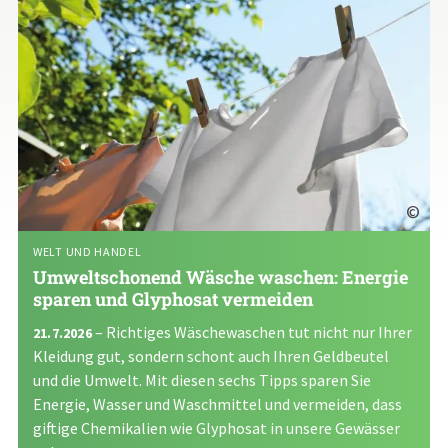
©
WELT UND HANDEL
Umweltschonend Wäsche waschen: Energie
sparen und Glyphosat vermeiden
– Richtiges Wäschewaschen tut nicht nur Ihrer
21.7.2026
Kleidung gut, sondern schont auch Ihren Geldbeutel
und die Umwelt. Mit diesen sechs Tipps sparen Sie
Energie, Wasser und Waschmittel und vermeiden, dass
giftige Chemikalien wie Glyphosat in unsere Gewässer