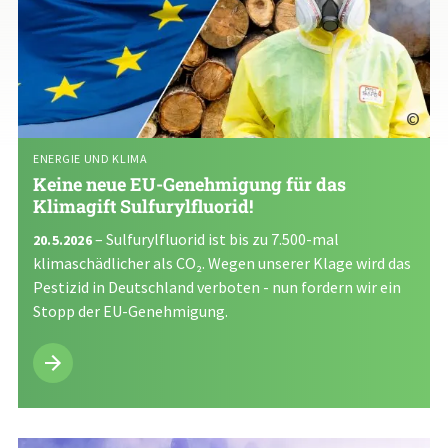
©
ENERGIE UND KLIMA
Keine neue EU-Genehmigung für das
Klimagift Sulfurylfluorid!
– Sulfurylfluorid ist bis zu 7.500-mal
20.5.2026
klimaschädlicher als CO₂. Wegen unserer Klage wird das
Pestizid in Deutschland verboten - nun fordern wir ein
Stopp der EU-Genehmigung.