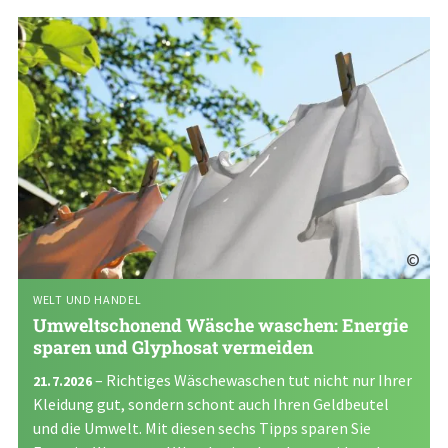
©
WELT UND HANDEL
Umweltschonend Wäsche waschen: Energie
sparen und Glyphosat vermeiden
– Richtiges Wäschewaschen tut nicht nur Ihrer
21.7.2026
Kleidung gut, sondern schont auch Ihren Geldbeutel
und die Umwelt. Mit diesen sechs Tipps sparen Sie